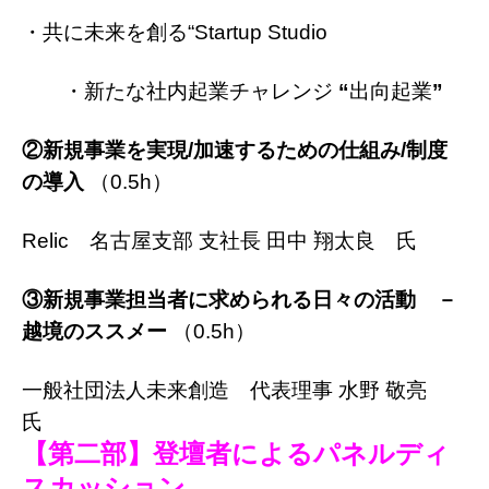
・共に未来を創る“Startup Studio
・新たな社内起業チャレンジ
“
出向起業
”
②新規事業を実現
/
加速するための仕組み
/
制度
の導入
（0.5h）
Relic 名古屋支部 支社長 田中 翔太良 氏
③新規事業担当者に求められる日々の活動 －
越境のススメー
（0.5h）
一般社団法人未来創造 代表理事 水野 敬亮
氏
【第二部】登壇者によるパネルディ
スカッション