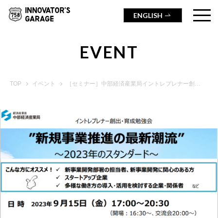
ENGLISH
EVENT
TOP
イベント
［セミナー］中部経済産業局イントレプレナー創出・育成勉強会 〝Innovators Academia〟（第1回）