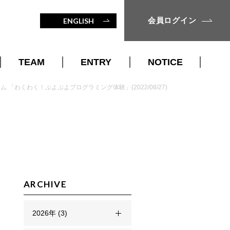
会員ログイン
ENGLISH
TEAM
ENTRY
NOTICE
STAFF
入会案内
 「わくわく！ぷよぷよプログラミング体験」(2022/08/27)
MENTOR
入会仮申込
名古屋市
ARCHIVE
2026年 (3)