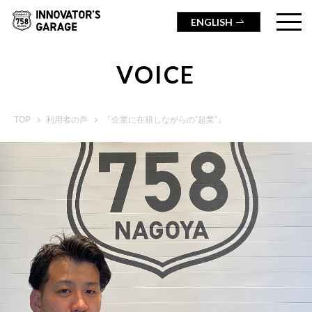
ENGLISH
VOICE
TOP
利用者の声
『企業に在籍しながらの”起業”』