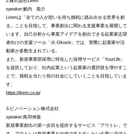
2.株式会社Lirem
speaker:籔内 龍介
Liremは「全ての人が想いを持ち挑戦に踏み出せる世界を創
る」ことを目指して、事業創出に関わる支援事業を展開して
います。自己分析から事業アイデアを創出できる起業家志望
者向けの支援ツール「火-Okoshi」では、実際に起業家や活
動家が多数生まれている。
また、新規事業部採用に特化した採用サービス「YourLife」
を提供しており、社内起業という起業家の選択肢を増やすこ
とで、挑戦を当たり前の社会にしていくことを目指していま
す。
https://lirem.co.jp/
3.ピノベーション株式会社
speaker:鳥羽伸嘉
新規事業創出の第一歩目を提供するサービス「アウトレ」で
す。アウトレは新規事業を社内で生み出したい企業に必須と