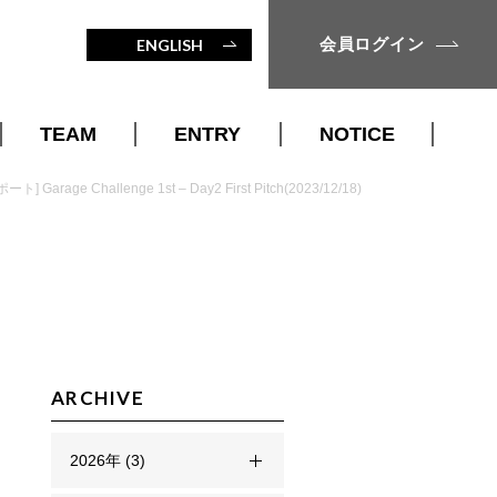
会員ログイン
ENGLISH
TEAM
ENTRY
NOTICE
STAFF
入会案内
ート] Garage Challenge 1st – Day2 First Pitch(2023/12/18)
MENTOR
入会仮申込
名古屋市
ARCHIVE
2026年 (3)