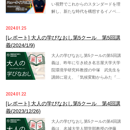
い視野でこれからのスタンダードを理
解し、新たな時代を構想するイノベ…
2024.01.25
[レポート] 大人の学びなおし第5クール 第5回講
義(2024/1/9)
大人の学びなおし第5クールの第5回講
義は、昨年に引き続き名古屋大学大学
院環境学研究科教授の中塚 武先生を
講師に迎え、「気候変動からみた『…
2024.01.22
[レポート] 大人の学びなおし第5クール 第4回講
義(2023/12/26)
大人の学びなおし第5クールの第4回講
義は、名城大学人間学部教授の伊藤