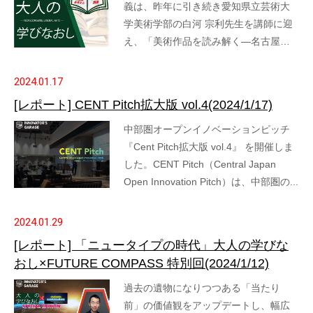
義は、昨年に引き続き愛知県立芸術大
学美術学部の白河 宗利先生を講師に迎
え、「美術作品を読み解く―名古屋…
2024.01.17
[レポート] CENT Pitch拡大版 vol.4(2024/1/17)
中部圏オープンイノベーションピッチ
『Cent Pitch拡大版 vol.4』 を開催しま
した。CENT Pitch（Central Japan
Open Innovation Pitch）は、中部圏の...
2024.01.29
[レポート] 「ニュータイプの時代」大人の学びな
おし×FUTURE COMPASS 特別回(2024/1/12)
過去の遺物になりつつある「当たり
前」の価値観をアップデートし、幅広