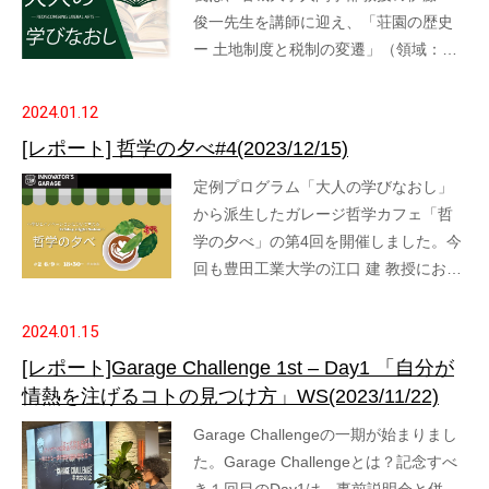
俊一先生を講師に迎え、「荘園の歴史
ー 土地制度と税制の変遷」（領域：…
2024.01.12
[レポート] 哲学の夕べ#4(2023/12/15)
定例プログラム「大人の学びなおし」
から派生したガレージ哲学カフェ「哲
学の夕べ」の第4回を開催しました。今
回も豊田工業大学の江口 建 教授にお…
2024.01.15
[レポート]Garage Challenge 1st – Day1 「自分が
情熱を注げるコトの見つけ方」WS(2023/11/22)
Garage Challengeの一期が始まりまし
た。Garage Challengeとは？記念すべ