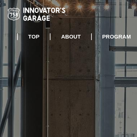
TOP
ABOUT
PROGRAM
ABOUT
ART
OUTLINE
ACCESS