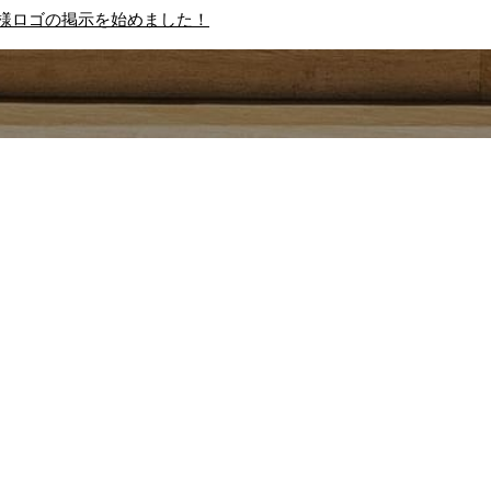
様ロゴの掲示を始めました！
ガレージは2019年に中部経済連合会と名古屋市が
会員制のイノベーションハブです。
る文化の釀成／企業変容／産学官で創り上げる場
部圏に「イノベーション創出エコシステム」を形成
な産業や価値を次々と生み出すことをめざしてい